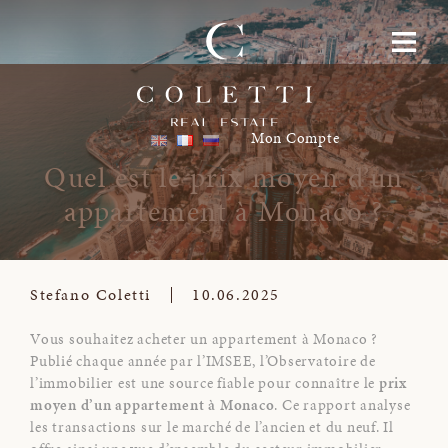
Skip to content
Toggle navigati
Mon Compte
Quel est le prix moyen d’un
appartement à Monaco ?
09.07.2025
Stefano Coletti
10.06.2025
Vous souhaitez acheter un appartement à Monaco ?
Publié chaque année par l’IMSEE, l’Observatoire de
l’immobilier est une source fiable pour connaître le
prix
moyen d’un appartement à Monaco
. Ce rapport analyse
les transactions sur le marché de l’ancien et du neuf. Il